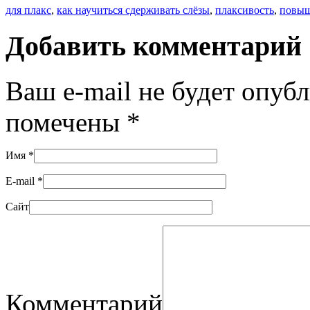
для плакс
,
как научиться сдерживать слёзы
,
плаксивость
,
повыш
Добавить комментарий
Ваш e-mail не будет опуб
помечены
*
Имя
*
E-mail
*
Сайт
Комментарий