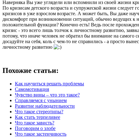
Наверняка Вы уже углядели или вспомнили из своей жизни кр
По кризисам детского возраста и супружеской жизни следует 
кризисов в уже взрослом возрасте. А может быть, Вы даже нау
дискомфорт при возникновении ситуаций, обычно ведущих к ни
положительной функции? Конечно есть! Ведь после прохождения
кризис - это всего лишь толчок к личностному развитию, заяв
потому, что иначе человек не обратил бы внимание на самого с
досадуйте на себя, коль с чем-то не справились - а просто в
личностному развитию
Похожие статьи:
Как научиться решать проблемы
Самомотивация
Чувство вины – что это такое?
Справляемся с унынием
Развитие наблюдательности
Что такое стереотипы?
Как стать терпеливее
Что такое зависть?
Поговорим о злобе
Что такое застенчивость