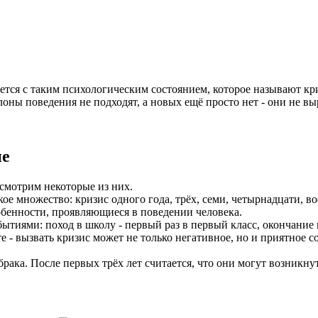
ется с таким психологическим состоянием, которое называют кри
лоны поведения не подходят, а новых ещё просто нет - они не в
ие
смотрим некоторые из них.
ое множество: кризис одного года, трёх, семи, четырнадцати, в
бенности, проявляющиеся в поведении человека.
иями: поход в школу - первый раз в первый класс, окончание ш
 - вызвать кризис может не только негативное, но и приятное со
брака. После первых трёх лет считается, что они могут возникну