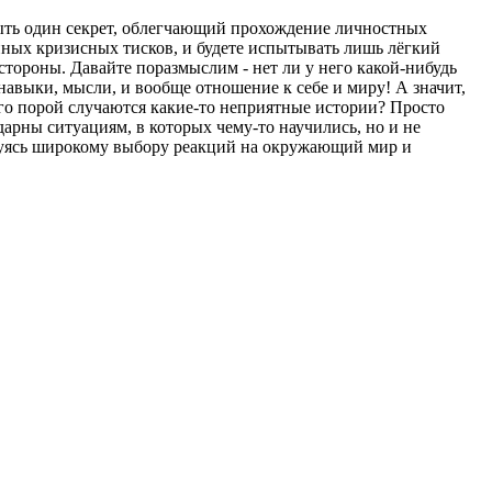
крыть один секрет, облегчающий прохождение личностных
енных кризисных тисков, и будете испытывать лишь лёгкий
тороны. Давайте поразмыслим - нет ли у него какой-нибудь
авыки, мысли, и вообще отношение к себе и миру! А значит,
ого порой случаются какие-то неприятные истории? Просто
дарны ситуациям, в которых чему-то научились, но и не
радуясь широкому выбору реакций на окружающий мир и