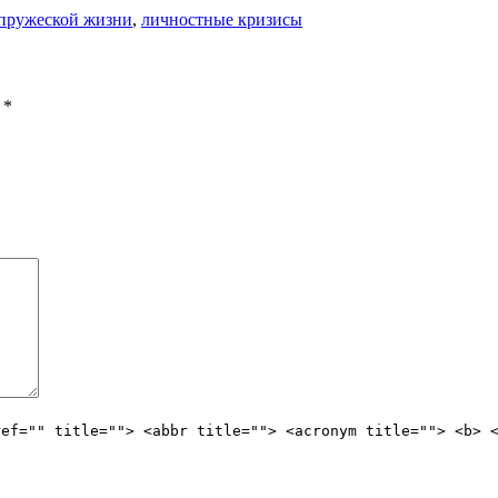
пружеской жизни
,
личностные кризисы
ы
*
ref="" title=""> <abbr title=""> <acronym title=""> <b> 