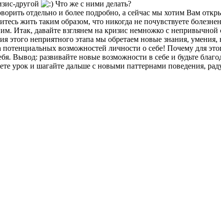
изис-другой
Что же с ними делать?
говорить отдельно и более подробно, а сейчас мы хотим Вам от
читесь жить таким образом, что никогда не почувствуете болезн
м. Итак, давайте взглянем на кризис немножко с непривычной с
 этого неприятного этапа мы обретаем новые знания, умения, н
ка потенциальных возможностей личности о себе! Почему для эт
ебя. Вывод: развивайте новые возможности в себе и будьте благо
ынесете урок и шагайте дальше с новыми паттернами поведения, 